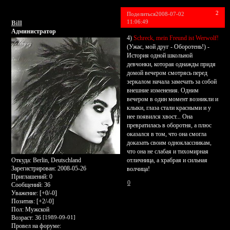
2
Поделиться
2008-07-02
11:06:49
Bill
Администратор
4)
Schreck, mein Freund ist Werwolf!
(Ужас, мой друг - Оборотень!) -
История одной школьной
девчонки, которая однажды придя
домой вечером смотрясь перед
зеркалом начала замечать за собой
внешние изменения. Одним
вечером в один момент возникли и
клыки, глаза стали красными и у
нее появился хвост... Она
превратилась в оборотня, а плюс
оказался в том, что она смогла
доказать своим одноклассникам,
что она не слабая и тихомирная
отличница, а храбрая и сильная
Откуда:
Berlin, Deutschland
Зарегистрирован
: 2008-05-26
волчица!
Приглашений:
0
0
Сообщений:
36
Уважение:
[+0/-0]
Позитив:
[+2/-0]
Пол:
Мужской
Возраст:
36
[1989-09-01]
Провел на форуме: