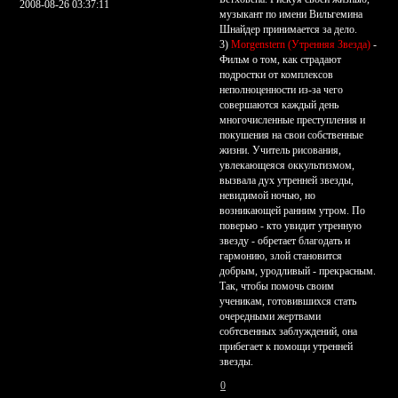
2008-08-26 03:37:11
музыкант по имени Вильгемина
Шнайдер принимается за дело.
3)
Morgenstern (Утренняя Звезда)
-
Фильм о том, как страдают
подростки от комплексов
неполноценности из-за чего
совершаются каждый день
многочисленные преступления и
покушения на свои собственные
жизни. Учитель рисования,
увлекающеяся оккультизмом,
вызвала дух утренней звезды,
невидимой ночью, но
возникающей ранним утром. По
поверью - кто увидит утренную
звезду - обретает благодать и
гармонию, злой становится
добрым, уродливый - прекрасным.
Так, чтобы помочь своим
ученикам, готовившихся стать
очередными жертвами
собтсвенных заблуждений, она
прибегает к помощи утренней
звезды.
0