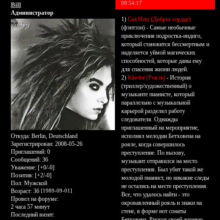
08:54:17
Bill
Администратор
1)
Gut Herz (Доброе сердце)
(фэнтэзи) - Самые необычные
приключения подростка-индиго,
который становится бессмертным и
наделяется уймой магических
способностей, которые даны ему
для спасения жизни людей.
2)
Klavier (Рояль)
- История
(триллер/художественный) о
музыканте пианисте, который
параллельно с музыкальной
карьерой разделял работу
следователя. Однажды
приглашенный на мероприятие,
исполнял мелодии Бетховена на
Откуда:
Berlin, Deutschland
Зарегистрирован
: 2008-05-26
рояле, когда совершилось
Приглашений:
0
преступление. По вызову,
Сообщений:
36
музыкант отправился на место
Уважение:
[+0/-0]
преступления. Был убит такой же
Позитив:
[+2/-0]
молодой пианист, но никакие следы
Пол:
Мужской
не остались на месте преступления.
Возраст:
36
[1989-09-01]
Все, что удалось найти - это
Провел на форуме:
окровавленный рояль и знаки на
2 часа 57 минут
стене, в форме нот сонаты
Последний визит:
Бетховена. Рискуя своей жизнью,