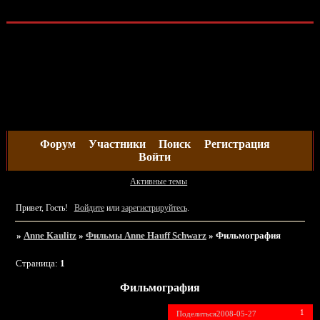
Форум
Участники
Поиск
Регистрация
Войти
Активные темы
Привет, Гость!
Войдите
или
зарегистрируйтесь
.
»
Anne Kaulitz
»
Фильмы Anne Hauff Schwarz
»
Фильмография
Страница:
1
Фильмография
1
Поделиться
2008-05-27