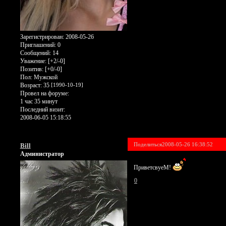
Зарегистрирован
: 2008-05-26
Приглашений:
0
Сообщений:
14
Уважение:
[+2/-0]
Позитив:
[+0/-0]
Пол:
Мужской
Возраст:
35
[1990-10-19]
Провел на форуме:
1 час 35 минут
Последний визит:
2008-06-05 15:18:55
Поделиться
2008-05-26 16:38:52
Bill
Администратор
ПриветсвуеМ!
0