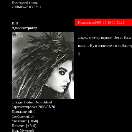
Последний визит:
2008-08-26 03:37:11
Поделиться
2008-05-26 16:32:22
Bill
Администратор
Ладно, я начну первым. Зовут Билл 
песни... Ну и ествественно люблю т
0
Откуда:
Berlin, Deutschland
Зарегистрирован
: 2008-05-26
Приглашений:
0
Сообщений:
36
Уважение:
[+0/-0]
Позитив:
[+2/-0]
Пол:
Мужской