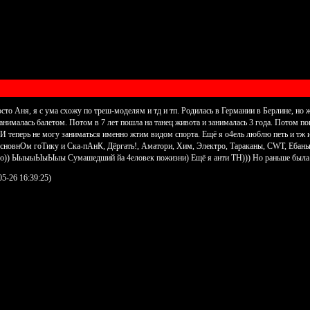
сто Аня, я с ума схожу по треш-моделям и тд и тп. Родилась в Германии в Берлине, но 
занималась балетом. Потом в 7 лет пошла на танец живота и занималась 3 года. Потом п
И теперь не могу заниматься именно жтим видом спорта. Ещё я о4ель люблю петь и тж 
в основнОм гоТику и Ска-пАнК, Дёргать!, Аматори, Хим, Электро, Тараканы, CWT, Ебаньк
ооо)) ЫыыыЫыЫыы Сумашедший йа 4еловек пожизни) Ещё я анти ТН))) Но раньше была
5-26 16:39:25)