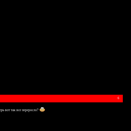
6
рь вот так все переросло?