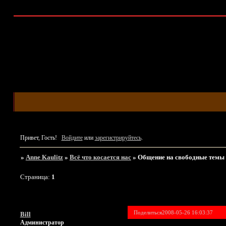
Привет, Гость!
Войдите
или
зарегистрируйтесь
.
»
Anne Kaulitz
»
Всё что косается нас
»
Общение на свободные темы
Страница:
1
Поделиться
2008-05-26 16:03:37
Bill
Администратор