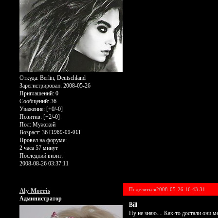
Откуда:
Berlin, Deutschland
Зарегистрирован
: 2008-05-26
Приглашений:
0
Сообщений:
36
Уважение:
[+0/-0]
Позитив:
[+2/-0]
Пол:
Мужской
Возраст:
36
[1989-09-01]
Провел на форуме:
2 часа 57 минут
Последний визит:
2008-08-26 03:37:11
Поделиться
2008-05-26 16:43:31
Aly Morris
Администратор
Bill
Ну не знаю.... Как-то достали они м