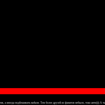
еня, а иногда подбешивать на4али. Тем более друзей из фанатов небыло, токо анти))) А т