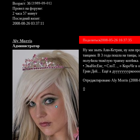
Возраст:
36
[1989-09-01]
Провел на форуме:
2 часа 57 минут
Последний визит:
2008-08-26 03:37:11
Поделиться
2008-05-26 16:37:35
Aly Morris
Администратор
Ну ми звать Анн-Кетрин, ну или про
танцами. В 3 года пошла на танцы, 
полу4ила тяжёлую травму коп4ика. 
• ЭваНесЕнс, • СлоТ..., ○ КороЧе 
Грин Дей.... Ещё я дууууууууркоо
Отредактировано Aly Morris (2008-0
0