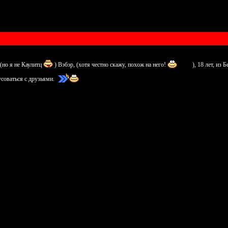
(но я не Каулитц
) Вэбэр, (хотя честно скажу, похож на него!
), 18 лет, из
усоваться с друзьями.