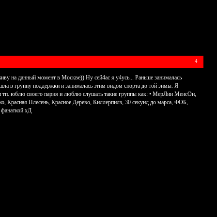
4
живу на данный момент в Москве)) Ну сей4ас я у4усь... Раньше занималась
ошла в группу поддержки и занималась этим видом спорта до той зимы. Я
и тп. юблю своего парня и люблю слушать такие группы как: • МерЛин МенсОн,
о, Красная Плесень, Красное Дерево, Киллерпилз, 30 секунд до марса, ФОБ,
 фанаткой хД