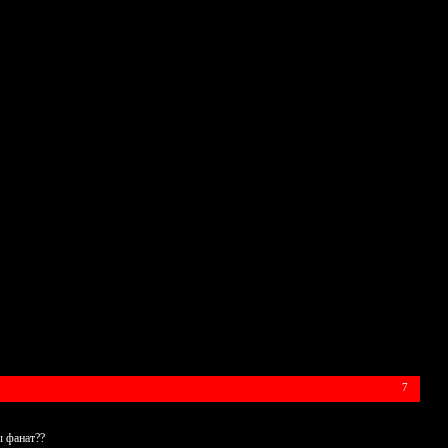
7
ы фанат??