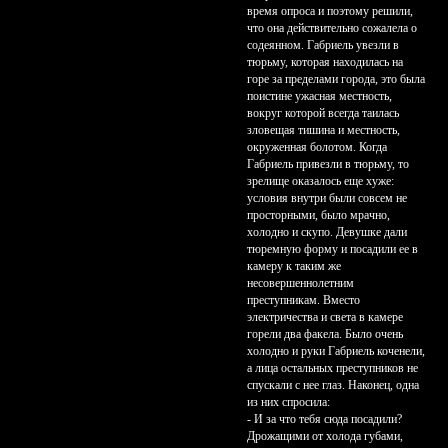
время опроса и поэтому решили,
что она действительно сожалела о
содеянном. Габриель увезли в
тюрьму, которая находилась на
горе за пределами города, это была
поистине ужасная местность,
вокруг которой всегда таилась
зловещая тишина и местность,
окруженная болотом. Когда
Габриель привезли в тюрьму, то
зрелище оказалось еще хуже:
условия внутри были совсем не
просторными, было мрачно,
холодно и скупо. Девушке дали
тюремную форму и посадили ее в
камеру к таким же
несовершеннолетним
преступникам. Вместо
электричества и света в камере
горели два факела. Было очень
холодно и руки Габриель коченели,
а лица остальных преступников не
спускали с нее глаз. Наконец, одна
из них спросила:
- И за что тебя сюда посадили?
Дрожащими от холода губами,