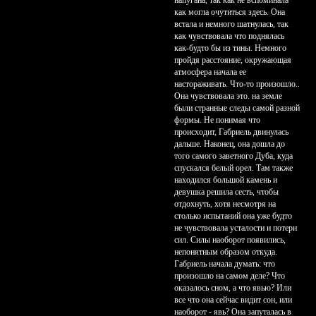
напугана, так как не вспоминала
как могла очутиться здесь. Она
встала и немного шатнулась, так
как чувствовала что поднялась
как-будто бы из тины. Немного
пройдя расстояние, окружающая
атмосфера начала ее
настораживать. Что-то произошло..
Она чувствовала это. на земле
были странные следы самой разной
формы. Не понимая что
происходит, Габриель двинулась
дальше. Наконец, она дошла до
того самого заветного Дуба, куда
спускался белый орел. Там также
находился большой камень и
девушка решила сесть, чтобы
отдохнуть, хотя несмотря на
столько испытаний она уже будто
не чувствовала усталости и потери
сил. Силы наоборот появились,
непонятным образом откуда.
Габриель начала думать: что
произошло на самом деле? Что
оказалось сном, а что явью? Или
все что она сейчас видит сон, или
наоборот - явь? Она запуталась в