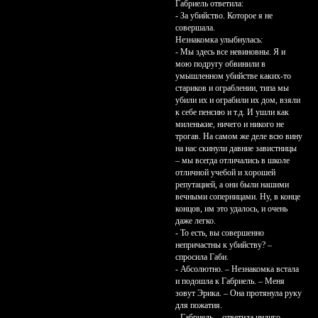
Габриель ответила:
- За убийство. Которое я не
совершала.
Незнакомка улыбнулась:
- Мы здесь все невиновны. Я и
мою подругу обвинили в
умышленном убийстве каких-то
стариков и ограблении, типа мы
убили их и ограбили их дом, взяли
к себе пенсию и т.д. И ушли как
миленькие, ничего и никого не
трогав. На самом же деле всю вину
на нас скинули давние завистницы
– мы всегда отличались в школе
отличной учебой и хорошей
репутацией, а они были нашими
вечными соперницами. Ну, в конце
концов, им это удалось, и очень
даже легко.
- То есть, вы совершенно
непричастны к убийству? –
спросила Габи.
- Абсолютно. – Незнакомка встала
и подошла к Габриель. – Меня
зовут Эрика. – Она протянула руку
для пожатия.
- Габриель, - ответила индиго. –