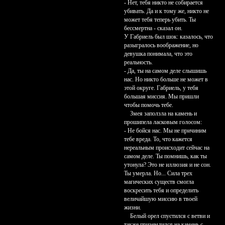
- Нет, тебя никто не собирается
убивать. Да и к тому же, никто не
может тебя теперь убить. Ты
бессмертна - сказал он.
У Габриель был шок: казалось, что
разыгралось воображение, но
девушка понимала, что это
реальность.
- Да, ты на самом деле слышишь
нас. Но никто больше не может в
этой округе. Габриель, у тебя
большая миссия. Мы пришли
чтобы помочь тебе.
Змея заползла на камень и
прошипела ласковым голосом:
- Не бойся нас. Мы не причиним
тебе вреда. То, что кажется
нереальным происходит сейчас на
самом деле. Ты помнишь, как ты
утонула? Это не иллюзия и не сон.
Ты умерла. Но... Сила трех
магических существ смогла
воскресить тебя и определить
величайшую миссию в твоей
жизни.
Белый орел спустился с ветви и
также приземлился на камень с