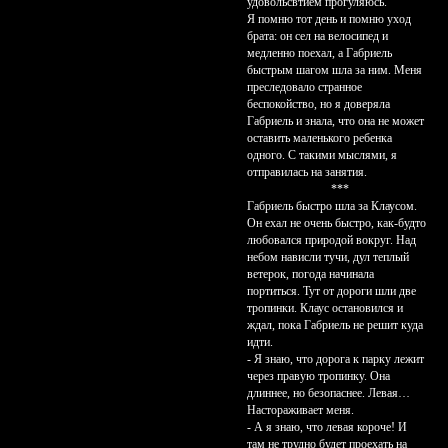
удовольсвтием прогуляюсь.
Я помню тот день и помню уход
брата: он сел на велосипед и
медленно поехал, а Габриель
быстрым шагом шла за ним. Меня
преследовало странное
беспокойство, но я доверяла
Габриель и знала, что она не может
оставить маленького ребенка
одного. С такими мыслями, я
отправилась на занятия.
***
Габриель быстро шла за Клаусом.
Он ехал не очень быстро, как-будто
любовался природой вокруг. Над
небом нависли тучи, дул теплый
ветерок, погода начинала
портиться. Тут от дороги шли две
тропинки. Клаус остановился и
ждал, пока Габриель не решит куда
идти.
- Я знаю, что дорога к парку лежит
через правую тропинку. Она
длиннее, но безопаснее. Левая…
Настораживает меня.
- А я знаю, что левая короче! И
там не трудно будет проехать на