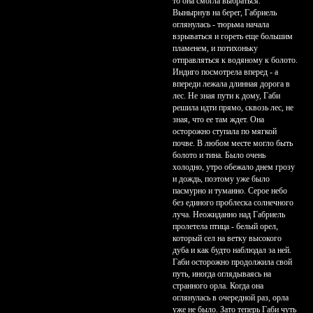
то она смогла выбраться.
Вынырнув на берег, Габриель
оглянулась - тюрьма начала
взрываться и гореть еще большим
пламенем, и потихоньку
отправляться к водяному к болото.
Индиго посмотрела вперед - а
впереди лежала длинная дорога в
лес. Не зная пути к дому, Габи
решила идти прямо, сквозь лес, не
зная, что ее там ждет. Она
осторожно ступала по мягкой
почве. В любом месте могло быть
болото и тина. Было очень
холодно, утро обежало днем грозу
и дождь, поэтому уже было
пасмурно и туманно. Серое небо
без единого проблеска солнечного
луча. Неожиданно над Габриель
пролетела птица - белый орел,
который сел на ветку высокого
дуба и как будто наблюдал за ней.
Габи осторожно продолжила свой
путь, иногда оглядываясь на
странного орла. Когда она
оглянулась в очередной раз, орла
уже не было. Зато теперь Габи чуть