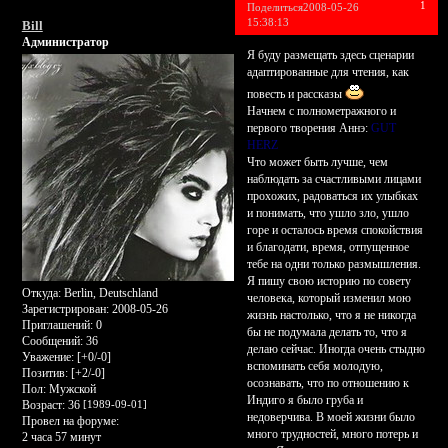
1
Поделиться
2008-05-26
15:38:13
Bill
Администратор
Я буду размещать здесь сценарии
адаптированные для чтения, как
повесть и рассказы
Начнем с полнометражного и
первого творения Аннэ:
GUT
HERZ
Что может быть лучше, чем
наблюдать за счастливыми лицами
прохожих, радоваться их улыбках
и понимать, что ушло зло, ушло
горе и осталось время спокойствия
и благодати, время, отпущенное
тебе на одни только размышления.
Я пишу свою историю по совету
Откуда:
Berlin, Deutschland
человека, который изменил мою
Зарегистрирован
: 2008-05-26
жизнь настолько, что я не никогда
Приглашений:
0
бы не подумала делать то, что я
Сообщений:
36
делаю сейчас. Иногда очень стыдно
Уважение:
[+0/-0]
вспоминать себя молодую,
Позитив:
[+2/-0]
осознавать, что по отношению к
Пол:
Мужской
Индиго я было груба и
Возраст:
36
[1989-09-01]
недоверчива. В моей жизни было
Провел на форуме:
много трудностей, много потерь и
2 часа 57 минут