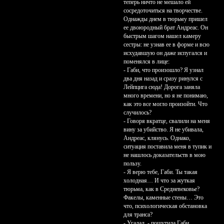
теперь ничто не мешало ей
сосредоточиться на творчестве.
Однажды днем в тюрьму пришел
ее двоюродный брат Андреас. Он
быстрым шагом нашел камеру
сестры: не узнав ее в форме и всю
исхудавшую он даже испугался и
поменялся в лице:
- Габи, что произошло? Я узнал
два дня назад и сразу ринулся с
Лейпцига сюда! Дорога заняла
много времени, но я не понимаю,
как это все могло произойти. Что
случилось?
- Говоря вкратце, свалили на меня
вину за убийство. Я не убивала,
Андреас, клянусь. Однако,
ситуация поставила меня в тупик и
не нашлось доказательств в мою
пользу.
- Я верю тебе, Габи. Ты такая
холодная… И что за жуткая
тюрьма, как в Средневековье?
Факелы, каменные стены… Это
что, психологическая обстановка
для транса?
- Угадал, - пошутила Габи.