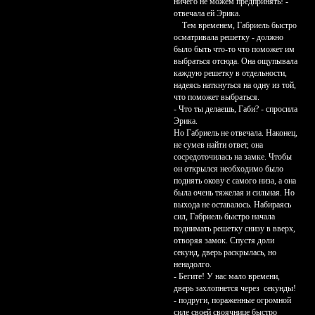
ничего не можем предпринять! -
отвечала ей Эрика.
Тем временем, Габриель быстро
осматривала решетку - должно
было быть что-то что поможет им
выбраться отсюда. Она ощупывала
каждую решетку в отдельности,
надеясь наткнуться на одну из той,
что поможет выбраться.
- Что ты делаешь, Габи? - спросила
Эрика.
Но Габриель не отвечала. Наконец,
не сумев найти ответ, она
сосредоточилась на замке. Чтобы
он открылся необходимо было
поднять окову с самого низа, а она
была очень тяжелая и сильная. Но
выхода не оставалось. Набираясь
сил, Габриель быстро начала
поднимать решетку снизу в вверх,
отворяя замок. Спустя доли
секунд, дверь раскрылась, но
ненадолго.
- Бегите! У нас мало времени,
дверь захлопнется через секунды!
- подруги, пораженные огромной
силе своей своячнице быстро