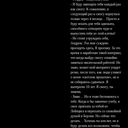
- Я буду навещать тебя каждый раз
как смогу. К сожалению, в
следующий раз я смогу вернуться
только через 4 месяца… Просто я
буду искать для тебя адвоката,
способного сотворить чудо и
выпустить тебя из этой клетки!
- Не стоит утруждать себя,
Андреас. Раз мне суждено
просидеть здесь, Я просижу. За это
время я наработаю такой материал,
что когда выйду смогу спокойно
заняться писательской работой. Не
знаю, может мой авторитет упадет
резко, после того, как люди узнают
о моем «светлом прошлом», но я
не собираюсь сдаваться. Я
вытерплю 10 лет. Я смогу, ты
знаешь.
- Знаю… Но я тоже беспокоюсь о
тебе. Когда я бы закончил учебу, я
смог приехать за тобой из
Лейпцига и переехать со спокойной
душой в Берлин. Но сейчас что
делать… Хочешь ты или нет, но я
буду делать все возможное, чтобы