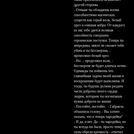
другой стороны.
- Отныне ты обладаешь всеми
способностями магических
существ как серый волк, белый
орел и очковая кобра. От каждого
из нас тебе дается великая
способность совершать
героические поступки. Теперь ты
невредима, никто не сможет тебя
убить и ты бессмертна, -
промолвил белый орел.
- Но...- продолжил волк, -
бессмертие не будет длиться вечно.
Однажды ты поймешь что
главнейшая задача твоей жизни и
воскрешения будет выполнена. И
тогда, ты будешь должна раздать
части доброты своего сердца
людям, которым ты посчитаешь
нужна доброта по жизни.
- Постойте, постойте.. - Габриель
обхватила голову. - Вы хотите
сказать, что я теперь чародейка?
- И да, и нет. Да - ты чародейка, но
ты всегда ею была, просто теперь
силы обрели крепкость - ответил