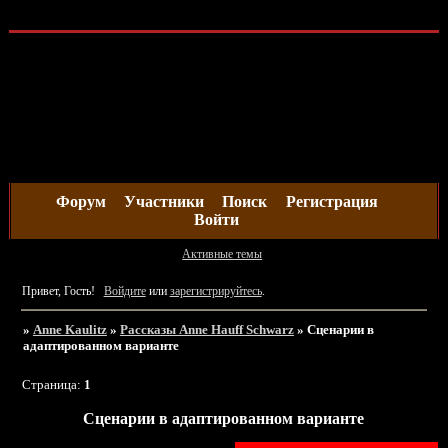
Форум
Участники
Поиск
Регистрация
Войти
Активные темы
Привет, Гость!
Войдите
или
зарегистрируйтесь
.
»
Anne Kaulitz
»
Рассказы Anne Hauff Schwarz
»
Сценарии в
адаптированном варианте
Страница:
1
Сценарии в адаптированном варианте