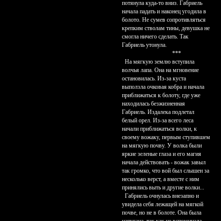
потянула куда-то вниз. Габриель
начала падать и наконец угодила в
болото. Не сумев сопротивляться
крепким стволам тины, девушка не
смогла ничего сделать. Так
Габриель утонула.
***
На мягкую землю вступила
волчья лапа. Она на мгновение
остановилась. Из-за куста
выползла очковая кобра и начала
приближаться к болоту, где уже
находилась безжизненная
Габриель. Издалека подлетал
белый орел. Из-за всего леса
начали приближаться волки, к
своему вожаку, первым ступившем
на мягкую почву. У волка были
яркие зеленые глаза и его магия
начала действовать - вожак завыл
так громко, что вой был слышен за
несколько верст, а вместе с ним
принялись выть и другие волки...
Габриель очнулась внезапно и
увидела себя лежащей на мягкой
почве, но не в болоте. Она была