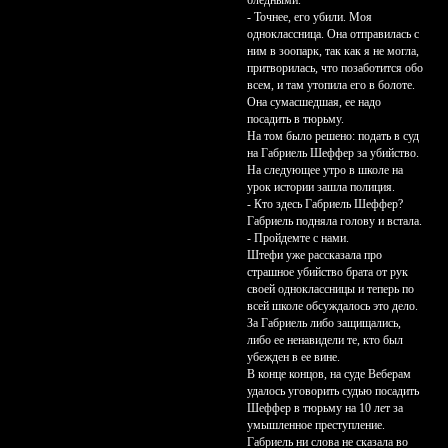
бледными.
- Точнее, его убили. Моя
одноклассница. Она отправилась с
ним в зоопарк, так как я не могла,
притворилась, что позаботится обо
всем, и там утопила его в болоте.
Она сумасшедшая, ее надо
посадить в тюрьму.
На том было решено: подать в суд
на Габриель Шеффер за убийство.
На следующее утро в школе на
урок истории зашла полиция.
- Кто здесь Габриель Шеффер?
Габриель подняла голову и встала.
- Пройдемте с нами.
Штефи уже рассказала про
страшное убийство брата от рук
своей одноклассницы и теперь по
всей школе обсуждалось это дело.
За Габриель либо защищались,
либо ее ненавидели те, кто был
убежден в ее вине.
В конце концов, на суде Веберам
удалось уговорить судью посадить
Шеффер в тюрьму на 10 лет за
умышленное преступление.
Габриель ни слова не сказала во