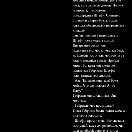
Девушка начала бежать прочь от
леса, возвращаясь, домой. Но она
понимала, что должна
предупредить Штефи. Сказать о
страшной смерти брата. Тогда
девушка обернулась и направилась
к школе.
Занятия как раз закончились и
Штефи уже уходила домой.
Внутреннее состояние
подсказывало, что случилась беда,
но Штефи посчитала, что это из-за
надвигающейся грозы. Пройдя
минут 10, пред ней внезапно
появилась Габриель. Штефи,
испугавшись, вскрикнула:
- Ааа! Ты меня напугала! Боже
мой… Что случилось? А где
Клаус?
Габриель опустила глаза. Она
молчала.
- Габриель, что произошло?
Глаза Габриель были полны слез, и
она начла говорить:
- Штефи, прости меня. Но сначала
послушай, как все произошло: мы
шли по общей дороге, а потом