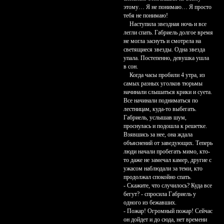
этому… Я не понимаю… Я просто
тебя не понимаю!
Наступила звездная ночь и все
легли спать. Габриель долгое время
не могла заснуть и смотрела на
светящиеся звезды. Одна звезда
упала. Постепенно, девушка ушла
в сон.
Когда часы пробили 4 утра, из
самых разных уголков тюрьмы
начинали слышаться крики и суета.
Все начинали подниматься по
лестницам, куда-то выбегать.
Габриель, услышав шум,
проснулась и подошла к решетке.
Взявшись за нее, она ждала
объяснений от заведующих. Теперь
люди начали пробегать мимо, кто-
то даже не замечал камер, другие с
ужасом наблюдали за теми, кто
продолжал спокойно спать.
- Скажите, что случилось? Куда все
бегут? - спросила Габриель у
одного из бежавших.
- Пожар! Огромный пожар! Сейчас
он дойдет и до сюда, нет времени