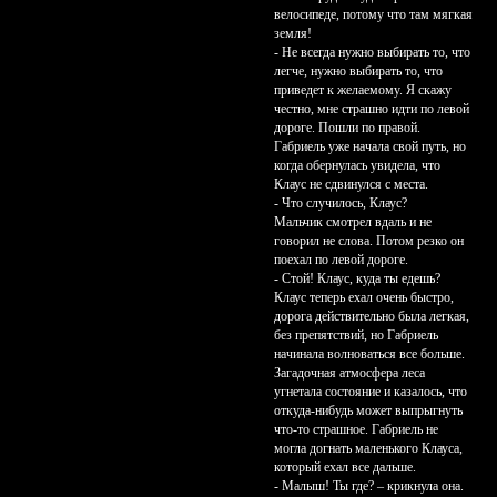
велосипеде, потому что там мягкая
земля!
- Не всегда нужно выбирать то, что
легче, нужно выбирать то, что
приведет к желаемому. Я скажу
честно, мне страшно идти по левой
дороге. Пошли по правой.
Габриель уже начала свой путь, но
когда обернулась увидела, что
Клаус не сдвинулся с места.
- Что случилось, Клаус?
Мальчик смотрел вдаль и не
говорил не слова. Потом резко он
поехал по левой дороге.
- Стой! Клаус, куда ты едешь?
Клаус теперь ехал очень быстро,
дорога действительно была легкая,
без препятствий, но Габриель
начинала волноваться все больше.
Загадочная атмосфера леса
угнетала состояние и казалось, что
откуда-нибудь может выпрыгнуть
что-то страшное. Габриель не
могла догнать маленького Клауса,
который ехал все дальше.
- Малыш! Ты где? – крикнула она.