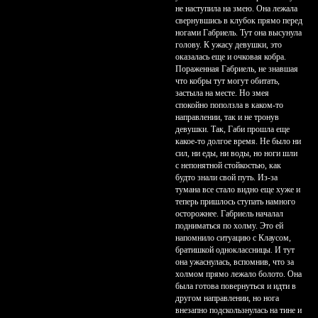
не наступила на змею. Она лежала
свернувшись в клубок прямо перед
ногами Габриель. Тут она высунула
голову. К ужасу девушки, это
оказалась еще и очковая кобра.
Пораженная Габриель, не знавшая
что кобры тут могут обитать,
застыла на месте. Но змея
спокойно поползла в каком-то
направлении, так и не тронув
девушки. Так, Габи прошла еще
какое-то долгое время. Не было ни
сил, ни еды, ни воды, но ноги шли
с непонятной стойкостью, как
будто знали свой путь. Из-за
тумана все стало видно еще хуже и
теперь пришлось ступать намного
осторожнее. Габриель началал
подниматься по холму. Это ей
напомнило ситуацию с Клаусом,
братишкой одноклассницы. И тут
она ужаснулась, вспомнив, что за
холмом прямо лежало болото. Она
была готова повернуться и идти в
другом направлении, но нога
внезапно подскользнулась на тине и