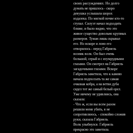
своих рассуждениях. Но долго
думать не пришлось - скоро
девушка услышала шорох
издалека. По мягкой почве кто-то
ступал. Силуэт начал подходить
ближе, и было видно, что это
живое существо довольно крупных
размеров. Туман лишь скрывал
его. Но вскоре и лоно его
отворилось - перед Габриель
возник волк. Он был очень
большой, серый и с изумрудными
глазами. Он смотрел на Габриель
загадочными глазами. Вскоре
Габриель заметила, что к камню
начала подползать та же самая
очковая кобра, а на ветви дуба
сидел тот же самый белый орел.
Уже ничему не удивляясь, она
сказала:
- Что ж, если вы всем разом
решили меня убить, я не
сопротивляюсь, - спокойно сложив
руки, сказала Габриель.
Волк улыбнулся. Габриель
прекрасно это заметила.