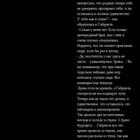
интересное, что родные теперь тебе
не доверяют, презирают тебя, и ты
остаешься в полном одиночестве.
У тебя как в семье? – она
обратилась к Габриель.
- Семьи у меня нет. Есть только
двоюродный брат, мы с ним в
очень теплых отношениях.
Надеюсь, что он сможет приезжать
сюда, хотя бы раз в месяц.
- Да, посетители у нас здесь не
часто, - ухмыльнулась Эрика. – Ты
же понимаешь, что при таком
чудесном пейзаже даже вор
побоится ступать сюда. Все
кошмары еще впереди.
Эрика села на кровать, а Габриель
смотрела на восходящую луну.
Теперь она не знала что делать, и
единственное, что оставалось, это
наблюдать и анализировать.
Так прошло два мучительных
месяца в холоде и страхе. Страхе
будущего… Габриель все это
время провела за пером, она
писала рассказы и стихи, так как