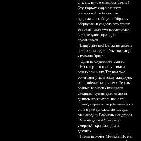
спасать, нужно спасаться самим!
Эту тюрьму скоро разнесет
полностью! - и бежавший
продолжил свой путь. Габриель
обернулась и увидела, что другие
ее друзья тоже уже проснулись и
встрепенулись при виде
спасавшихся.
- Выпустите нас! Вы же не можете
оставить нас здесь! Мы тоже люди!
- кричала Эрика.
Один из охранников сказал:
- Вы все равно преступники и
гореть вам в аду. Так вам уже
облегчают участь вашу скверную, -
и он побежал за другими. Теперь
огонь был виден - начинался
сходиться туман, дым не давал
дышать и все начали кашлять.
Огонь добрался штор ближайшего
окна и уже доползал до камеры,
где находили Габриель и ее друзья.
- Что же делать! Я не хочу
умирать! - кричала одна из
девушек.
- Никто не хочет, Мелисса! Но мы