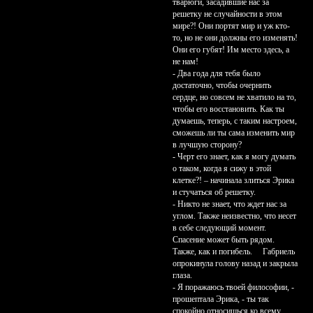
тварюги, засадившие нас за
решетку не случайности в этом
мире?! Они портят мир и уж кто-
то, но не они должны его изменять!
Они его губят! Им место здесь, а
не нам!
- Два года для тебя было
достаточно, чтобы очернить
сердце, но совсем не хватило на то,
чтобы его восстановить. Как ты
думаешь, теперь, с таким настроем,
сможешь ли ты сама изменить мир
в лучшую сторону?
- Черт его знает, как я могу думать
о таком, когда я сижу в этой
клетке?! – начинала злиться Эрика
и стучаться об решетку.
- Никто не знает, что ждет нас за
углом. Также неизвестно, что несет
в себе следующий момент.
Спасение может быть рядом.
Также, как и погибель. Габриель
опрокинула голову назад и закрыла
глаза.
- Я поражаюсь твоей философии, -
прошептала Эрика, - ты так
спокойно относишься ко всему