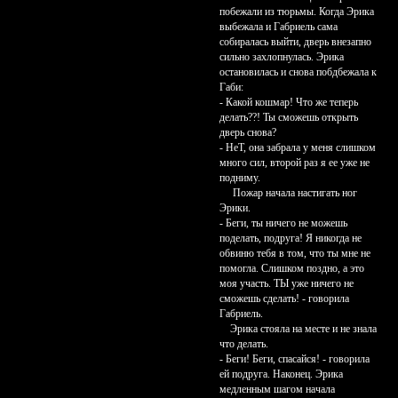
побежали из тюрьмы. Когда Эрика
выбежала и Габриель сама
собиралась выйти, дверь внезапно
сильно захлопнулась. Эрика
остановилась и снова побдбежала к
Габи:
- Какой кошмар! Что же теперь
делать??! Ты сможешь открыть
дверь снова?
- НеТ, она забрала у меня слишком
много сил, второй раз я ее уже не
подниму.
Пожар начала настигать ног
Эрики.
- Беги, ты ничего не можешь
поделать, подруга! Я никогда не
обвиню тебя в том, что ты мне не
помогла. Слишком поздно, а это
моя участь. ТЫ уже ничего не
сможешь сделать! - говорила
Габриель.
Эрика стояла на месте и не знала
что делать.
- Беги! Беги, спасайся! - говорила
ей подруга. Наконец. Эрика
медленным шагом начала