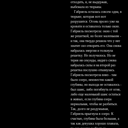
отходить, и, не выдержав,
выбежала из тюрьмы.
Габриель осталась совсем одна, в
тюрьме, которая вот-вот
разрушится. Огонь пролез уже на
кровати и оставалось только окно.
Габриель посмотрела: окно с той
же решеткой, но более маленьким -
и так, она твердо решила что у нее
хватит сил отворить его. Она снова
набралась энергии и толкнула
решетку. Не получилось. Но не
теряя ни секунды, индиго снова
набралась силы и на второй раз
решетка послушно откинулась.
Габриель посмотрела вниз - там
было озеро, неизвестно какой
глубины, но выхода не оставалось -
был шанс, либо погибнуть от огня,
либо еще маленький шанс остаться
в живых, если глубина озера
нормальная, чтобы не разбиться.
Так, долго не раздумывая,
Габриель прыгнула в озеро. К
счастью, глубина была большая, а
так как девушка хорошо плавала,