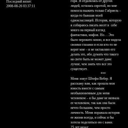
горя. Я отдалялась от других
Последний визит:
людей, осталась сиротой, но мне
2008-08-26 03:37:11
помогла выжить только Габриель –
когда-то бывшая моей
одноклассницей. История, которую
я собираюсь писать несет в себе
много на первый взгляд
фантастики, мифов. Но… Это
было пережито мною, я все видела
своими глазами и если кто-то не
верит мне – я не заставляю его
делать это, ибо думать что такого
на свете быть не может даже
лучше, чем знать что все это
существует.
***
Меня зовут Штефи Вебер. Я
расскажу вам, как прошла моя
юность вместе с самым
необыкновенным для меня
человеком – я бы даже не назвала
ее человеком, так как она была
нечто большим, чем просто
личность. Меня поражала история
ее жизни всегда, и сейчас я бы
хотела поделиться ею с вами.
25 лет назад: