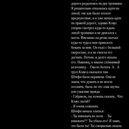
дорога раздоилась на две тропинки.
Я решительно отказалась идти по
левой, так как было плохое
предчувствие, и я уже начала идти
по правой дороге, однако Клаус
упорно смотрел куда-то вдаль
левой тропинки и не двигался с
места. Внезапно он резко поехал
куда-то туда и мне пришлось
бежать за ним. Он ехал с большой
скоростью, и я не смогла его
догнать. Потом, я долго искала
его. Наконец, я нашла сломанный
велосипед… Около болота. А.. А
труп Клауса оказался там.
Штефи была поражена. Она не
знала, что думать и не могла
осознать, была ли это злая шутка
или ужасная правда.
- Габриель, ты хочешь сказать.. Что
Клаус погиб?
- Я очень сожалею.
Штефи начала злиться:
- Ты виновата во всем… Ты
виновата!!! Ты убила его! Я знаю,
это была ты! Ты специально пошла