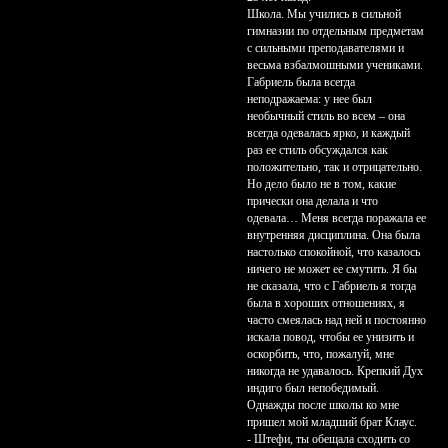
Школа. Мы учились в сильной
гимназии по отдельным предметам
с сильными преподавателями и
весьма взбалмошными учениками.
Габриель была всегда
неподражаема: у нее был
необычный стиль во всем – она
всегда одевалась ярко, и каждый
раз ее стиль обсуждался как
положительно, так и отрицательно.
Но дело было не в том, какие
прически она делала и что
одевала… Меня всегда поражала ее
внутренняя дисциплина. Она была
настолько спокойной, что казалось
ничего не может ее смутить. Я бы
не сказала, что с Габриель я тогда
была в хороших отношениях, я
часто смеялась над ней и постоянно
искала повод, чтобы ее унизить и
оскорбить, что, пожалуй, мне
никогда не удавалось. Крепкий Дух
индиго был непобедимый.
Однажды после школы ко мне
пришел мой младший брат Клаус.
- Штефи, ты обещала сходить со