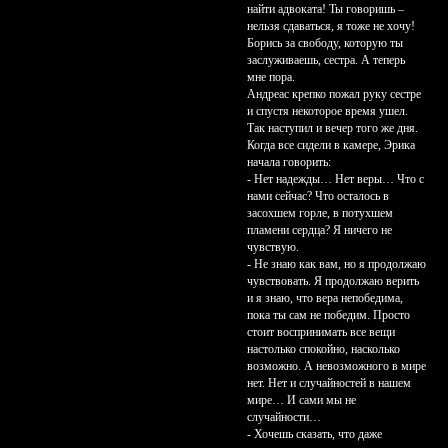
найти адвоката! Ты говоришь –
нельзя сдаваться, я тоже не хочу!
Борись за свободу, которую ты
заслуживаешь, сестра. А теперь
мне пора.
Андреас крепко пожал руку сестре
и спустя некоторое время ушел.
Так наступил и вечер того же дня.
Когда все сидели в камере, Эрика
начала говорить:
- Нет надежды… Нет веры… Что с
нами сейчас? Что осталось в
засохшем горле, в потухшем
пламени сердца? Я ничего не
чувствую.
- Не знаю как вам, но я продолжаю
чувствовать. Я продолжаю верить
и я знаю, что вера непобедима,
пока ты сам не победим. Просто
стоит воспринимать все вещи
настолько спокойно, насколько
возможно. А невозможного в мире
нет. Нет и случайностей в нашем
мире… И сами мы не
случайности…
- Хочешь сказать, что даже