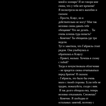
мной в зоопарк! И не говори мне
снова, что у тебя нет времени!
Я посмотрела на него жалобно и
сказала:
- Прости, Клаус, но я
действительно не могу! Мне так
неловко снова давать тебе
обещания! Что же делать… Ты
очень хочешь туда попасть?
- Конечно! Ты обещаешь уде три
недели.
Тут я заметила, что Габриель стоит
рядом. Она улыбнулась и
обратилась к Клаусу:
- Привет, малыш. Хочешь я схожу
с тобой?
Тогда я почувствовала облегчение
– не придется снова отчитываться
перед братом! Я сказала:
- Габриель, это было бы очень
мило с твоей стороны. Если тебе не
трудно, пожалуйста, сходи с ним.
Я так долго обещала ему, теперь
неловко отказывать. Сможешь?
- Конечно. Я свободна от
остальных занятий, поэтому с