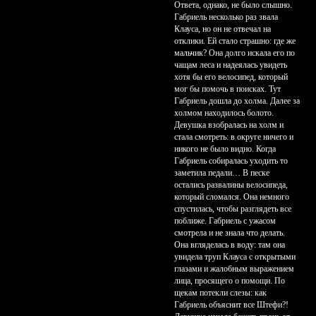
Ответа, однако, не было слышно.
Габриель несколько раз звала
Клауса, но он не отвечал на
отклики. Ей стало страшно: где же
мальчик? Она долго искала его по
чащам леса и надеялась увидеть
хотя бы его велосипед, который
мог бы помочь в поисках. Тут
Габриель дошла до холма. Далее за
холмом находилось болото.
Девушка взобралась на холм и
стала смотреть: в округе ничего и
никого не было видно. Когда
Габриель собиралась уходить то
заметила педали… В песке
остались развалины велосипеда,
который сломался. Она немного
спустилась, чтобы разглядеть все
поближе. Габриель с ужасом
смотрела и не знала что делать.
Она вгляделась в воду: там она
увидела труп Клауса с открытыми
глазами и жалобным выражением
лица, просящего о помощи. По
щекам потекли слезы: как
Габриель объяснит все Штефи?!