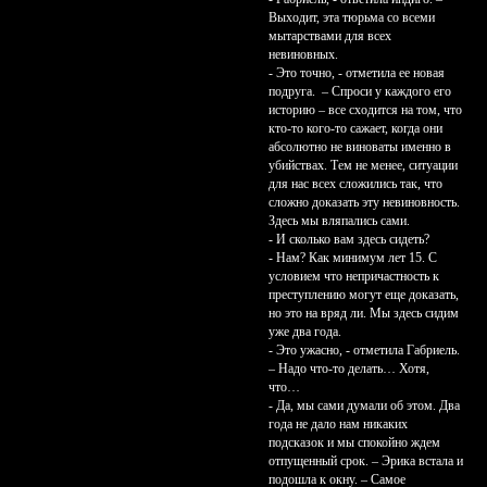
Выходит, эта тюрьма со всеми
мытарствами для всех
невиновных.
- Это точно, - отметила ее новая
подруга. – Спроси у каждого его
историю – все сходится на том, что
кто-то кого-то сажает, когда они
абсолютно не виноваты именно в
убийствах. Тем не менее, ситуации
для нас всех сложились так, что
сложно доказать эту невиновность.
Здесь мы вляпались сами.
- И сколько вам здесь сидеть?
- Нам? Как минимум лет 15. С
условием что непричастность к
преступлению могут еще доказать,
но это на вряд ли. Мы здесь сидим
уже два года.
- Это ужасно, - отметила Габриель.
– Надо что-то делать… Хотя,
что…
- Да, мы сами думали об этом. Два
года не дало нам никаких
подсказок и мы спокойно ждем
отпущенный срок. – Эрика встала и
подошла к окну. – Самое